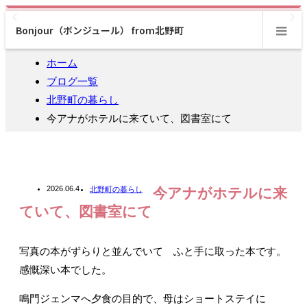
Bonjour（ボンジュール） from北野町
m
ホーム
ブログ一覧
北野町の暮らし
今アナがホテルに来ていて、図書室にて
2026.06.4
北野町の暮らし
今アナがホテルに来
ていて、図書室にて
写真の本がずらりと並んでいて ふと手に取った本です。
感慨深い本でした。
鳴門ジェンマへ夕食の目的で、母はショートステイに