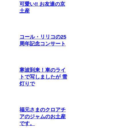
可愛い‼︎ お友達の京
土産
コール・リリコの25
周年記念コンサート
寒波到来！車のライ
トで写しましたが 雪
灯りで
福元さまのクロアチ
アのジャムのお土産
です。