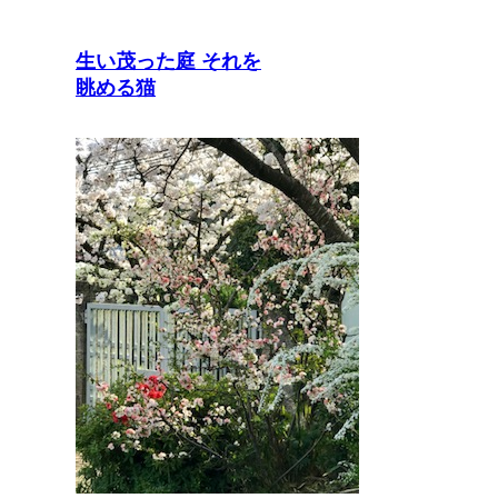
生い茂った庭 それを
眺める猫