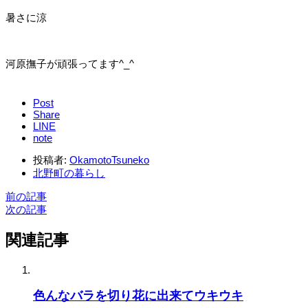
暑さに涼
河原撫子が頑張ってます^_^
Post
Share
LINE
note
投稿者:
OkamotoTsuneko
北野町の暮らし
前の記事
次の記事
関連記事
色んなバラを切り花に出来てウキウキ