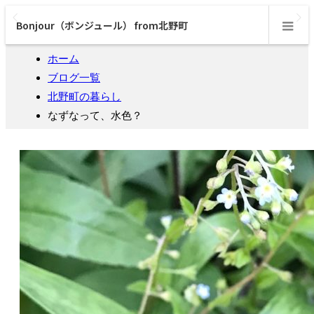
Bonjour（ボンジュール） from北野町
m
ホーム
ブログ一覧
北野町の暮らし
なずなって、水色？