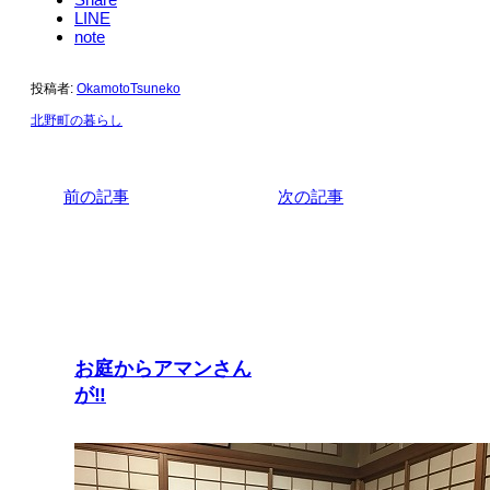
LINE
note
投稿者:
OkamotoTsuneko
北野町の暮らし
前の記事
次の記事
関連記事
お庭からアマンさん
が‼︎