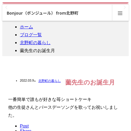
Bonjour（ボンジュール） from北野町
m
ホーム
ブログ一覧
北野町の暮らし
薗先生のお誕生月
2022.03.9
北野町の暮らし
薗先生のお誕生月
一番簡単で誰もが好きな苺ショートケーキ
他の生徒さんとバースデーソングを歌ってお祝いしまし
た。
Post
Share