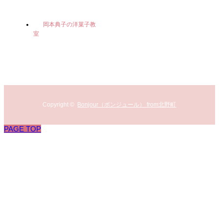
岡本典子の洋菓子教
室
Copyright ©
Bonjour（ボンジュール） from北野町
PAGE TOP