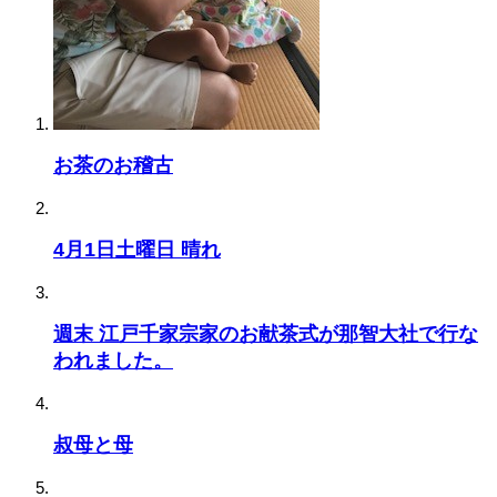
お茶のお稽古
4月1日土曜日 晴れ
週末 江戸千家宗家のお献茶式が那智大社で行な
われました。
叔母と母