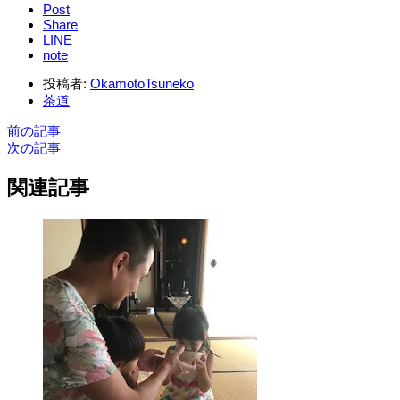
Post
Share
LINE
note
投稿者:
OkamotoTsuneko
茶道
前の記事
次の記事
関連記事