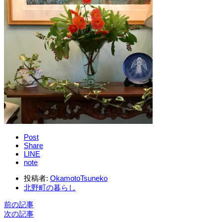
Post
Share
LINE
note
投稿者:
OkamotoTsuneko
北野町の暮らし
前の記事
次の記事