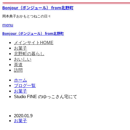
Bonjour（ボンジュール） from北野町
岡本典子おかもとつねこの日々
menu
Bonjour（ボンジュール） from北野町
メインサイトHOME
お菓子
北野町の暮らし
おいしい
茶道
訪問
ホーム
ブログ一覧
お菓子
Studio FINE のゆっこさん宅にて
2020.01.9
お菓子