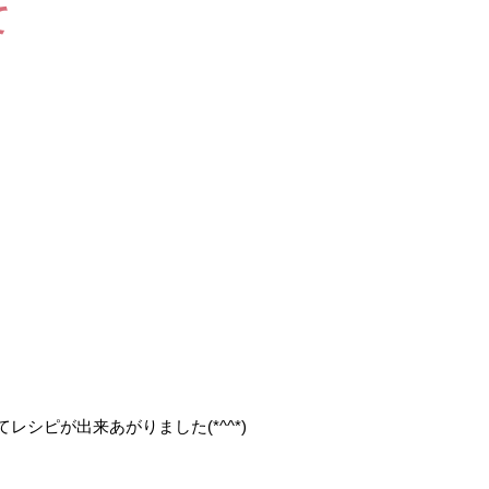
て
シピが出来あがりました(*^^*)