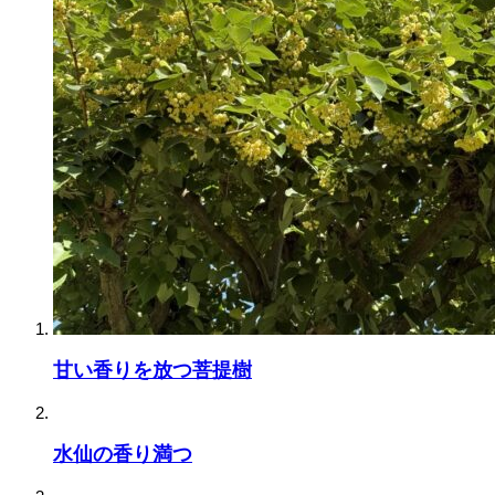
甘い香りを放つ菩提樹
水仙の香り満つ