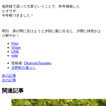
他所様で茂って大変ということで、昨年移植した
ヒオウギ
今年根づきました！
明日 床の間に生けようと夕刻に庭に出ると、夕闇に緋色がよ
り鮮やか！
Post
Share
LINE
note
投稿者:
OkamotoTsuneko
北野町の暮らし
前の記事
次の記事
関連記事