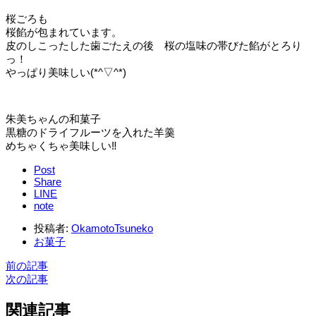
桜ごろも
桜餡が包まれています。
皮のしこったした歯ごたえの後 桜の塩味の帯びた餡がとろり
っ！
やっぱり美味しい(*^▽^*)
朱美ちゃんの和菓子
黒糖のドライフルーツを入れた羊羹
めちゃくちゃ美味しい‼︎
Post
Share
LINE
note
投稿者:
OkamotoTsuneko
お菓子
前の記事
次の記事
関連記事