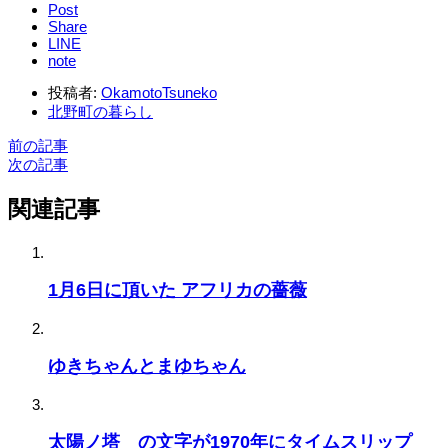
Post
Share
LINE
note
投稿者:
OkamotoTsuneko
北野町の暮らし
前の記事
次の記事
関連記事
1月6日に頂いた アフリカの薔薇
ゆきちゃんとまゆちゃん
太陽ノ塔 の文字が1970年にタイムスリップ