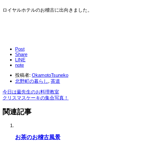
ロイヤルホテルのお稽古に出向きました。
Post
Share
LINE
note
投稿者:
OkamotoTsuneko
北野町の暮らし
,
茶道
今日は薗先生のお料理教室
クリスマスケーキの集合写真！
関連記事
お茶のお稽古風景