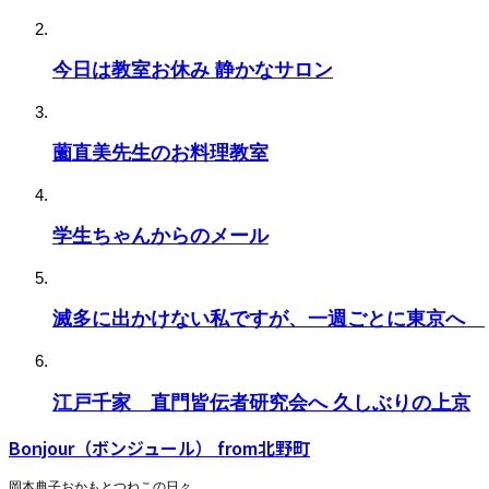
今日は教室お休み 静かなサロン
薗直美先生のお料理教室
学生ちゃんからのメール
滅多に出かけない私ですが、一週ごとに東京へ
江戸千家 直門皆伝者研究会へ 久しぶりの上京
Bonjour（ボンジュール） from北野町
岡本典子おかもとつねこの日々