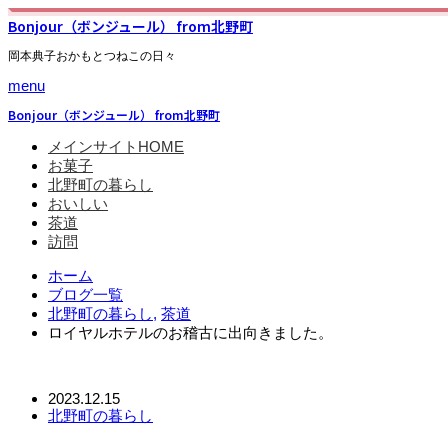
Bonjour（ボンジュール） from北野町
岡本典子おかもとつねこの日々
menu
Bonjour（ボンジュール） from北野町
メインサイトHOME
お菓子
北野町の暮らし
おいしい
茶道
訪問
ホーム
ブログ一覧
北野町の暮らし
,
茶道
ロイヤルホテルのお稽古に出向きました。
2023.12.15
北野町の暮らし