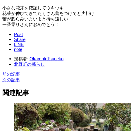
小さな花芽を確認してウキウキ
花芽が伸びてきてたくさん蕾をつけてと声掛け
蕾が膨らみいよいよと待ち遠しい
一番乗りさんにおめでとう！
Post
Share
LINE
note
投稿者:
OkamotoTsuneko
北野町の暮らし
前の記事
次の記事
関連記事