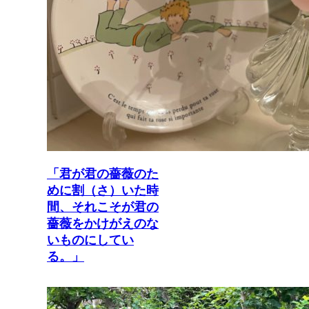
「君が君の薔薇のた
めに割（さ）いた時
間、それこそが君の
薔薇をかけがえのな
いものにしてい
る。」