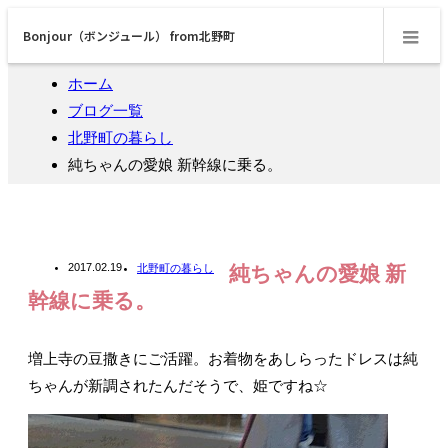
Bonjour（ボンジュール） from北野町
m
ホーム
ブログ一覧
北野町の暮らし
純ちゃんの愛娘 新幹線に乗る。
2017.02.19
北野町の暮らし
純ちゃんの愛娘 新
幹線に乗る。
増上寺の豆撒きにご活躍。お着物をあしらったドレスは純
ちゃんが新調されたんだそうで、姫ですね☆