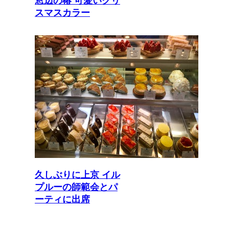
窓辺の椿 可愛いクリ
スマスカラー
久しぶりに上京 イル
プルーの師範会とパ
ーティに出席