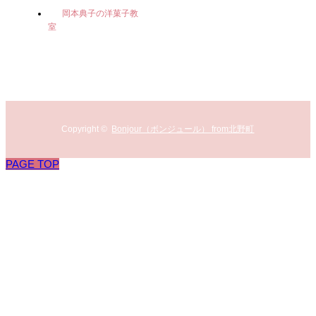
岡本典子の洋菓子教
室
Copyright ©
Bonjour（ボンジュール） from北野町
PAGE TOP