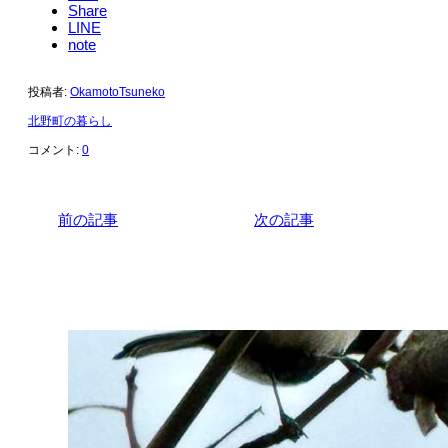
Share
LINE
note
投稿者:
OkamotoTsuneko
北野町の暮らし
コメント:
0
前の記事
次の記事
関連記事