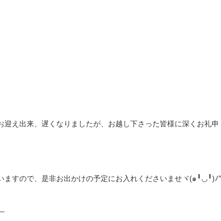
お迎え出来、遅くなりましたが、お越し下さった皆様に深くお礼申
すので、是非お出かけの予定にお入れくださいませヾ(๑╹◡╹)ﾉ”
—