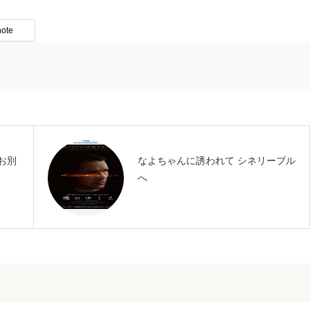
note
お別
なよちゃんに誘われて シネリーブル
へ