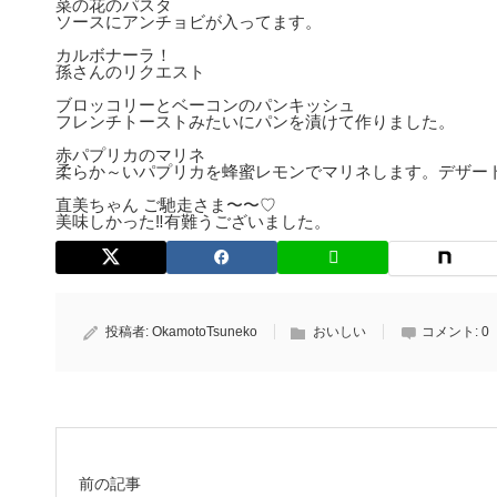
菜の花のパスタ
ソースにアンチョビが入ってます。
カルボナーラ！
孫さんのリクエスト
ブロッコリーとベーコンのパンキッシュ
フレンチトーストみたいにパンを漬けて作りました。
赤パプリカのマリネ
柔らか～いパプリカを蜂蜜レモンでマリネします。デザー
直美ちゃん ご馳走さま〜〜♡
美味しかった‼︎有難うございました。
投稿者:
OkamotoTsuneko
おいしい
コメント:
0
前の記事