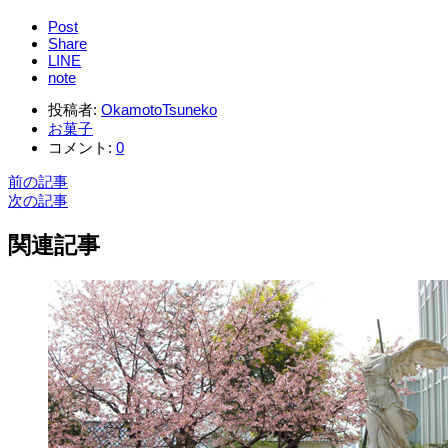
Post
Share
LINE
note
投稿者:
OkamotoTsuneko
お菓子
コメント:
0
前の記事
次の記事
関連記事