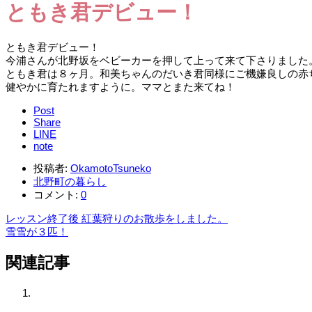
ともき君デビュー！
ともき君デビュー！
今浦さんが北野坂をベビーカーを押して上って来て下さりました
ともき君は８ヶ月。和美ちゃんのだいき君同様にご機嫌良しの赤
健やかに育たれますように。ママとまた来てね！
Post
Share
LINE
note
投稿者:
OkamotoTsuneko
北野町の暮らし
コメント:
0
レッスン終了後 紅葉狩りのお散歩をしました。
雪雪が３匹！
関連記事