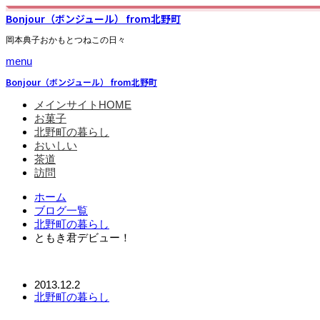
Bonjour（ボンジュール） from北野町
岡本典子おかもとつねこの日々
menu
Bonjour（ボンジュール） from北野町
メインサイトHOME
お菓子
北野町の暮らし
おいしい
茶道
訪問
ホーム
ブログ一覧
北野町の暮らし
ともき君デビュー！
2013.12.2
北野町の暮らし