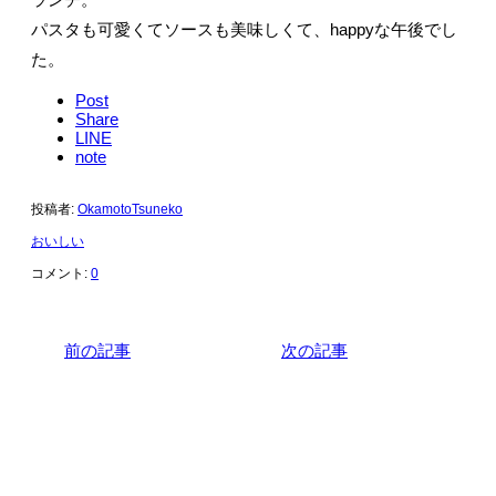
パスタも可愛くてソースも美味しくて、happyな午後でし
た。
Post
Share
LINE
note
投稿者:
OkamotoTsuneko
おいしい
コメント:
0
前の記事
次の記事
関連記事