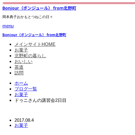
Bonjour（ボンジュール） from北野町
岡本典子おかもとつねこの日々
menu
Bonjour（ボンジュール） from北野町
メインサイトHOME
お菓子
北野町の暮らし
おいしい
茶道
訪問
ホーム
ブログ一覧
お菓子
ドゥニさんの講習会2日目
2017.08.4
お菓子