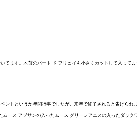
ものを砕いてます。木苺のパート ド フリュイも小さくカットして入って
夏のイベントというか年間行事でしたが、来年で終了されると告げられ
たムース アブサンの入ったムース グリーンアニスの入ったダック