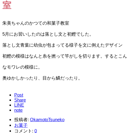
室
朱美ちゃんのかつての和菓子教室
5月にお習いしたのは落とし文と初鰹でした。
落とし文青葉に幼虫が包まってる様子を文に例えたデザイン
初鰹の模様はなんと糸を撚って竿がしを切ります。するとこん
なモワレの模様に。
奥ゆかしかったり、目から鱗だったり。
Post
Share
LINE
note
投稿者:
OkamotoTsuneko
お菓子
コメント:
0