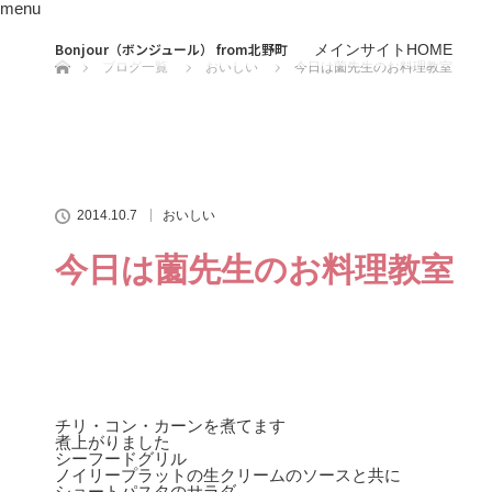
menu
ホーム
Bonjour（ボンジュール） from北野町
メインサイトHOME
ブログ一覧
おいしい
今日は薗先生のお料理教室
2014.10.7
おいしい
今日は薗先生のお料理教室
チリ・コン・カーンを煮てます
煮上がりました
シーフードグリル
ノイリープラットの生クリームのソースと共に
ショートパスタのサラダ