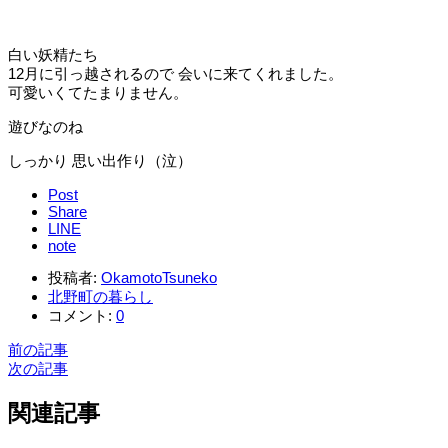
白い妖精たち
12月に引っ越されるので 会いに来てくれました。
可愛いくてたまりません。
遊びなのね
しっかり 思い出作り（泣）
Post
Share
LINE
note
投稿者:
OkamotoTsuneko
北野町の暮らし
コメント:
0
前の記事
次の記事
関連記事