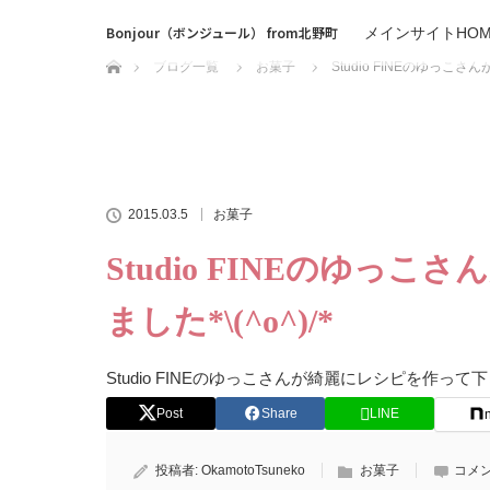
Bonjour（ボンジュール） from北野町
メインサイトHOM
ホーム
ブログ一覧
お菓子
Studio FINEのゆっこさ
2015.03.5
お菓子
Studio FINEのゆ
ました*\(^o^)/*
Studio FINEのゆっこさんが綺麗にレシピを作って下さり
Post
Share
LINE
投稿者:
OkamotoTsuneko
お菓子
コメン