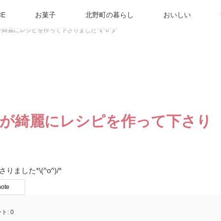
E
お菓子
北野町の暮らし
おいしい
んが綺麗にレシピを作って下さりました*\(^o^)/*
っこさんが綺麗にレシピを作って下さり
ました*\(^o^)/*
note
ト:
0