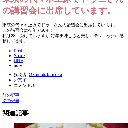
の講習会に出席しています。
東京の代々木上原でドゥニさんの講習会に出席しています。
この講習会は今年で30年！
私は28回受けていますが 毎年美味しさと美しいテクニックに感
動してます。
Post
Share
LINE
note
投稿者:
OkamotoTsuneko
お菓子
コメント:
0
前の記事
次の記事
関連記事