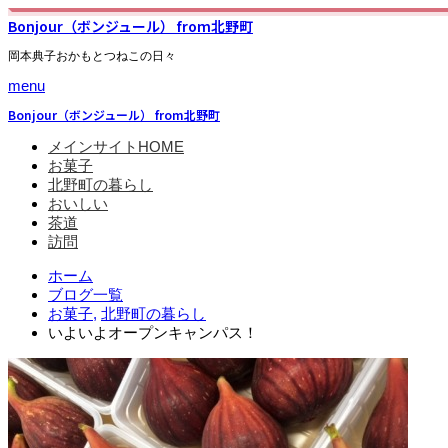
Bonjour（ボンジュール） from北野町
岡本典子おかもとつねこの日々
menu
Bonjour（ボンジュール） from北野町
メインサイトHOME
お菓子
北野町の暮らし
おいしい
茶道
訪問
ホーム
ブログ一覧
お菓子
,
北野町の暮らし
いよいよオープンキャンパス！