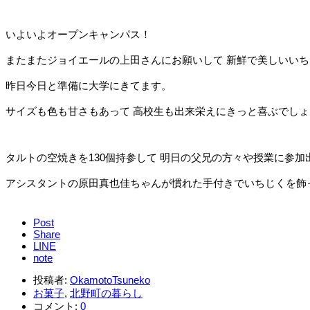
いよいよオープンキャンパス！
またまたジョイエールの上田さんにお願いして 新鮮で美しいい
昨日今日と準備に大学にきてます。
サイズも色も甘さもあって 高校生も出来栄えにきっと喜ぶでしょ
タルトの空焼きを130個持参して 明日の父兄の方々や授業に参加
アシスタントの原田真也佳ちゃんが慣れた手付きでいちじくを飾
Post
Share
LINE
note
投稿者:
OkamotoTsuneko
お菓子
,
北野町の暮らし
コメント:
0