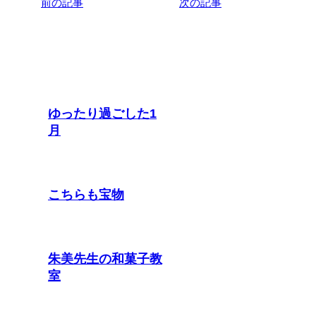
前の記事
次の記事
関連記事
ゆったり過ごした1
月
こちらも宝物
朱美先生の和菓子教
室