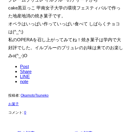
cake黒豆っこ 甲南女子大学の環境フェスティバルで作っ
た地産地消の焼き菓子です。
オペラはいっぱい作っていっぱい食べて しばらくチョコ
は(^_^;)
私のOPERAを召し上がってみてね！焼き菓子は学内で大
好評でした。イルプルーのブリュレのお味は来てのお楽し
みo(^_-)O
Post
Share
LINE
note
投稿者:
OkamotoTsuneko
お菓子
コメント:
0