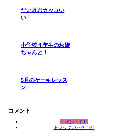
だいき君カッコい
い！
小学校４年生のお嬢
ちゃんと！
5月のケーキレッス
ン
コメント
コメント ( 0 )
トラックバック ( 0 )