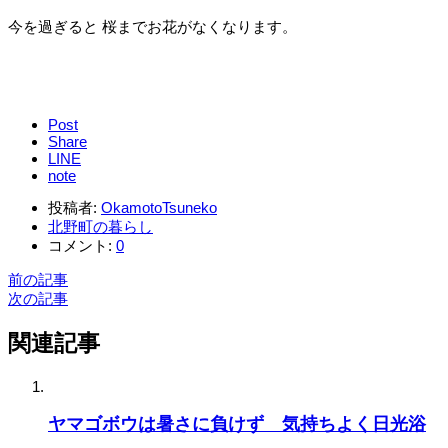
今を過ぎると 桜までお花がなくなります。
Post
Share
LINE
note
投稿者:
OkamotoTsuneko
北野町の暮らし
コメント:
0
前の記事
次の記事
関連記事
ヤマゴボウは暑さに負けず 気持ちよく日光浴