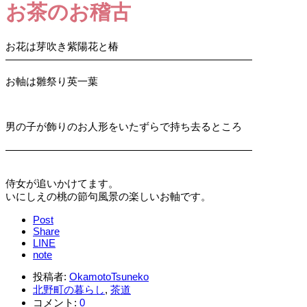
お茶のお稽古
お花は芽吹き紫陽花と椿
————————————————————————
お軸は雛祭り英一葉
男の子が飾りのお人形をいたずらで持ち去るところ
————————————————————————
侍女が追いかけてます。
いにしえの桃の節句風景の楽しいお軸です。
Post
Share
LINE
note
投稿者:
OkamotoTsuneko
北野町の暮らし
,
茶道
コメント:
0