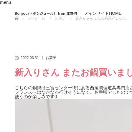
menu
ホーム
Bonjour（ボンジュール） from北野町
メインサイトHOME
ブログ一覧
お菓子
新入りさん またお鍋買いました。
2022.03.31
お菓子
新入りさん またお鍋買いま
こちらの銅鍋は三宮センター街にある西尾調理道具専門店
フランスへはなかなか行けそうになく、お手頃でしたので
使うのが楽しみです0