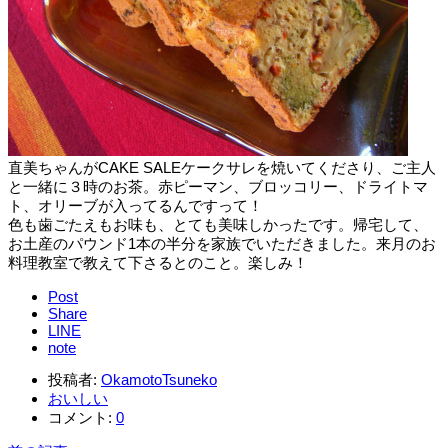
直美ちゃんがCAKE SALEケークサレを焼いてくださり、ご主人
と一緒に３時のお茶。赤ピーマン、ブロッコリー、ドライトマ
ト、オリーブが入ってるんですって！
色も歯ごたえもお味も、とても美味しかったです。帰宅して、
お土産のパウンド1本の半分を家族でいただきました。来月のお
料理教室で教えて下さるとのこと。楽しみ！
Post
Share
LINE
note
投稿者:
OkamotoTsuneko
おいしい
コメント:
0