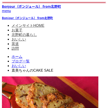
Bonjour（ボンジュール） from北野町
menu
Bonjour（ボンジュール） from北野町
メインサイトHOME
お菓子
北野町の暮らし
おいしい
茶道
訪問
ホーム
ブログ一覧
おいしい
直美ちゃんのCAKE SALE