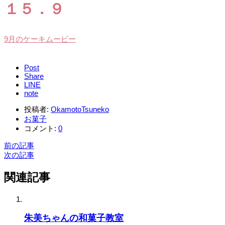
１５．９
9月のケーキムービー
Post
Share
LINE
note
投稿者:
OkamotoTsuneko
お菓子
コメント:
0
前の記事
次の記事
関連記事
朱美ちゃんの和菓子教室